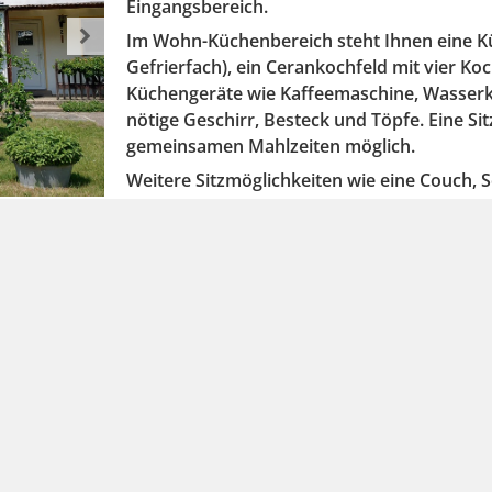
Eingangsbereich.
Im Wohn-Küchenbereich steht Ihnen eine Küc
Gefrierfach), ein Cerankochfeld mit vier Ko
Küchengeräte wie Kaffeemaschine, Wasserko
nötige Geschirr, Besteck und Töpfe. Eine Si
gemeinsamen Mahlzeiten möglich.
Weitere Sitzmöglichkeiten wie eine Couch, 
Entspannen, lesen und spielen ein. Dies bie
Zeit auch prima im Freien die Ruhe und Na
Im Schlafraum befinden sich ein Doppelstock
Trennwand in zwei Bereiche unterteilt.
Im kleinen Bad gibt es eine Dusche, einen Wa
Kosmetikartikel.
In allen Räumen gibt es Fenster (mit Flieg
eingerichtet und für maximal 4 Personen au
ein Wäscheständer stehen zur Verfügung. V
Toilettenpapier usw. werden nicht von uns g