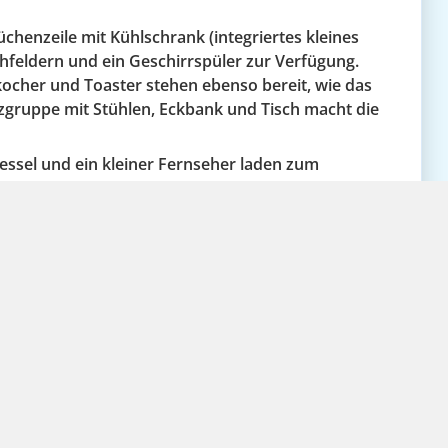
henzeile mit Kühlschrank (integriertes kleines
chfeldern und ein Geschirrspüler zur Verfügung.
cher und Toaster stehen ebenso bereit, wie das
tzgruppe mit Stühlen, Eckbank und Tisch macht die
Sessel und ein kleiner Fernseher laden zum
tet auch die Terrasse, auf der man in der warmen
tur genießen kann.
bett und ein Doppelbett. Es ist durch eine
schtisch mit Spiegel und ein kleines Regal für Ihre
enschutz) und Heizung. Die Räume sind zweckmäßig
sgelegt. Ein Staubsauger, Besen, Wischzeug, sowie
erbrauchsmaterialen wie Spülmittel, Spültapps,
estellt.