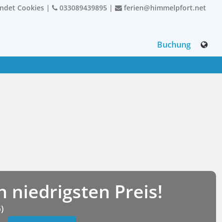
endet Cookies
|
033089439895
|
ferien@himmelpfort.net
Buchung
niedrigsten Preis!
)