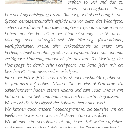
einfach so viel und das zu
einem unschlagbaren Preis.
Von der Angebotslegung bis zur Buchung und Abrechnung ist das
System benutzerfreundlich, effektiv und vor allem das Wichtigste:
zeitersparend! Man kann alles adaptieren, genau so, wie man es
haben möchte! Vor allem der Channelmanager sucht meiner
Meinung nach seinesgleichen! Die Wartung (Restriktionen,
Verfügbarkeiten, Preise) aller Verkaufskanäle an einem Ort!
Perfekt, schnell und ohne großen Zeitaufwand. Auch das optional
verfügbare Homepagemodul ist für uns top! Die Wartung der
Homepage ist damit sehr vereinfacht und kann jeder mit ein
bisschen PC-Kenntnissen selbst erledigen.
Einzig der Editor (Bilder und Texte) ist noch ausbaufähig, aber das
ist Jammern auf hohem Niveau. Gibt es einmal Probleme, die
Seltenheitswert haben, stehen Roland und sein Team immer mit
Rat und Tat zur Seite und haben uns noch nie im Stich gelassen.
Weiters ist die Schnelligkeit der Software bemerkenswert.
Wir kennen auch andere Hotelprogramme, die teilweise um ein
Vielfaches teurer sind, aber nicht diesen Standard erfüllen.
Wir können Zimmersoftware.at auf jeden Fall weiterempfehlen
und freuen uns noch auf viele gute Jahre der Zusammenarbeit.“