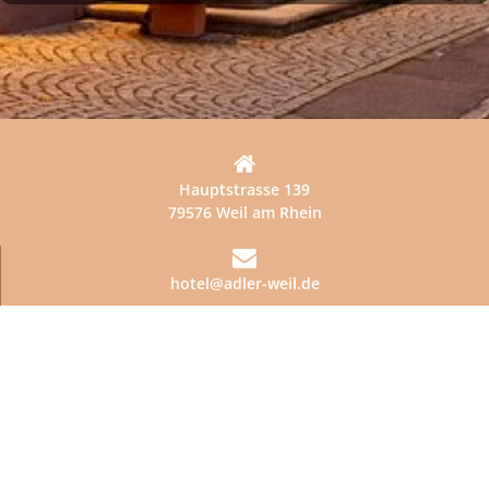
Hauptstrasse 139
79576 Weil am Rhein
hotel@adler-weil.de
+49 (0) 762198230
Datenschutzerklärung