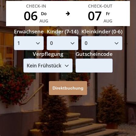
CHECK-IN
CHECK-OUT
06
07
Do
Fr
AUG
AUG
Erwachsene
Kinder (7-14)
Kleinkinder (0-6)
Verpflegung
Gutscheincode