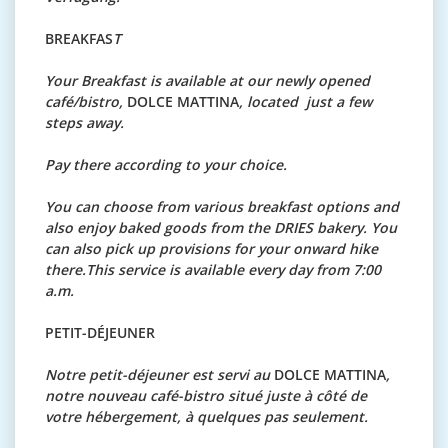
BREAKFAS
T
Your Breakfast is available at our newly opened
café/bistro,
DOLCE MATTINA
, located just a few
steps away.
Pay there according to your choice.
You can choose from various breakfast options and
also enjoy baked goods from the DRIES bakery. You
can also pick up provisions for your onward hike
there.This service is available every day from 7:00
a.m.
PETIT-DÉJEUNER
Notre petit-déjeuner est servi au
DOLCE MATTINA
,
notre nouveau café-bistro situé juste à côté de
votre hébergement, à quelques pas seulement.